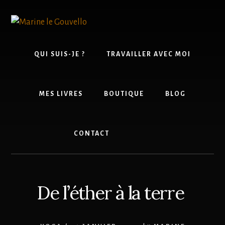
Skip
Passer
to
à
content
la
barre
latérale
QUI SUIS-JE ?
TRAVAILLER AVEC MOI
principale
MES LIVRES
BOUTIQUE
BLOG
CONTACT
De l’éther à la terre