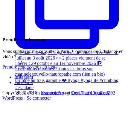
Prendre rendez-vous
Vous souhaitez me consulter à Paris, Courances ou à distance en
vidéo ?
Prendre rendez-vous en ligne
Instagram
Facebook
Copyright © 2026 ·
Essence Pro
on
Genesis Framework
·
Week end en immersion yogi Du 17 au 19 juillet 202
WordPress
·
Se connecter