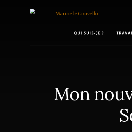
Skip
Passer
to
à
content
la
barre
latérale
QUI SUIS-JE ?
TRAVAI
principale
Mon nouve
S