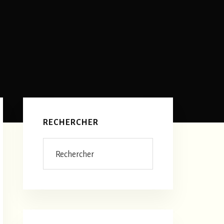
Barre
latérale
RECHERCHER
principale
Rechercher