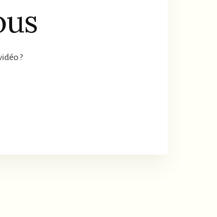
ous
vidéo ?