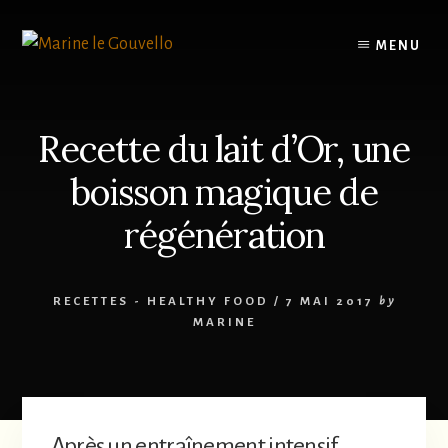
Skip
Passer
to
à
MENU
content
la
barre
latérale
principale
Recette du lait d’Or, une
boisson magique de
régénération
RECETTES - HEALTHY FOOD
/
7 MAI 2017
by
MARINE
Après un entraînement intensif