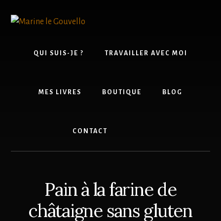
Skip
Passer
to
à
content
la
barre
latérale
QUI SUIS-JE ?
TRAVAILLER AVEC MOI
principale
MES LIVRES
BOUTIQUE
BLOG
CONTACT
Pain à la farine de
châtaigne sans gluten