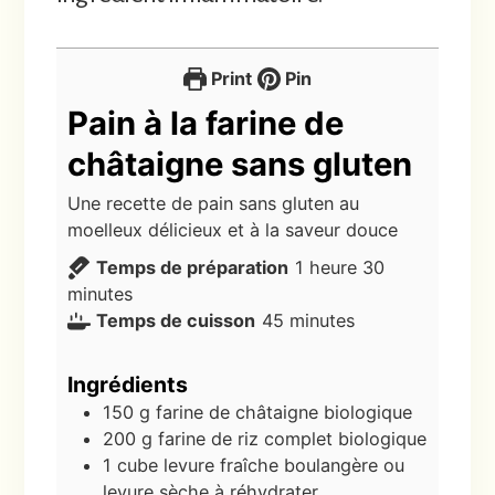
Print
Pin
Pain à la farine de
châtaigne sans gluten
Une recette de pain sans gluten au
moelleux délicieux et à la saveur douce
heure
minutes
Temps de préparation
1
heure
30
minutes
minutes
Temps de cuisson
45
minutes
Ingrédients
150
g
farine de châtaigne biologique
200
g
farine de riz complet biologique
1
cube
levure fraîche boulangère ou
levure sèche à réhydrater